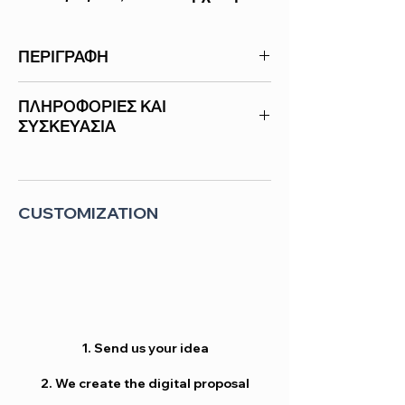
ΠΕΡΙΓΡΑΦΗ
Χαρτοπετσέτες υψηλής ποιότητας,
ΠΛΗΡΟΦΟΡΙΕΣ ΚΑΙ
απορροφητικές και ανθεκτικές. Ελληνικό
ΣΥΣΚΕΥΑΣΙΑ
προϊόν που παράγετε στις
εγκαταστάσεις μας στην Αθήνα.
ΕΤΑΙΡΕΙΑ
Χαρτοπετσέτες -
WON®
CUSTOMIZATION
ΚΑΤΗΓΟΡΙΑ
Lunch
ΔΙΑΣΤΑΣΕΙΣ
33 x 33 cm
ΧΡΩΜΑ
Γαλάζιο
ΥΛΙΚΟ
Tissue
1. Send us your idea
ΑΡΙΘΜΟΣ
2
2. We create the digital proposal
ΦΥΛΛΩΝ