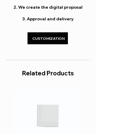
ΑΡΙΘΜΟΣ
2
2. We create the digital proposal
ΦΥΛΛΩΝ
3. Approval and delivery
ΔΙΠΛΩΜΑ
1/4
ΤΕΜΑΧΙΑ
3.000 (6 x 500)
CUSTOMIZATION
ΚΙΒΩΤΙΟΥ
ΤΕΜΑΧΙΑ ΑΝΑ
500
ΠΑΚΕΤΟ
Related Products
ΠΑΚΕΤΑ ΑΝΑ
6
ΚΙΒΩΤΙΟ
ΑΝΑΚΥΚΛΩΣΙΜΟ
Ναι
ΚΑΤΑΛΛΗΛΟΤΗΤΑ
Τροφίμων