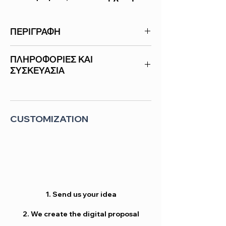
ΠΕΡΙΓΡΑΦΗ
Χαρτοπετσέτες υψηλής ποιότητας,
ΠΛΗΡΟΦΟΡΙΕΣ ΚΑΙ
απορροφητικές και ανθεκτικές. Ελληνικό
ΣΥΣΚΕΥΑΣΙΑ
προϊόν που παράγετε στις
εγκαταστάσεις μας στην Αθήνα.
ΕΤΑΙΡΕΙΑ
Χαρτοπετσέτες -
WON®
CUSTOMIZATION
ΚΑΤΗΓΟΡΙΑ
Coffee
ΔΙΑΣΤΑΣΕΙΣ
24 x 24 cm
ΧΡΩΜΑ
Γαλάζιο
ΥΛΙΚΟ
Tissue
1. Send us your idea
ΑΡΙΘΜΟΣ
1
2. We create the digital proposal
ΦΥΛΛΩΝ