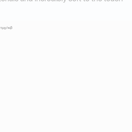
τμχ/κιβ
ABOUT US
s onto paper. You
THE NAPKINS
uality control to
FOR BUSINESS
e with you and meet
PERSONALISATION
OUR CLIENTS