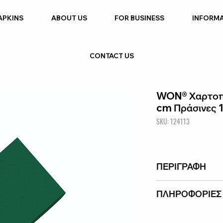
APKINS
ABOUT US
FOR BUSINESS
INFORM
CONTACT US
WON® Χαρτοπε
cm Πράσινες 1
SKU: 124113
ΠΕΡΙΓΡΑΦΗ
Χαρτοπετσέτες υψηλ
ΠΛΗΡΟΦΟΡΙΕΣ 
ανθεκτικές. Ελληνικ
εγκαταστάσεις μας σ
ΕΤΑΙΡΕΙΑ