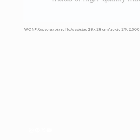
WON® Χαρτοπετσέτες Πολυτελείας 28 x 28 cm Λευκές 2Φ, 2.500 
ABOUT US
We continuously generate and transform our and your idea
imagine it and we make it real. We maintain a high level of q
ensure that our vision and philosophy seamlessly resonat
the needs of your business.