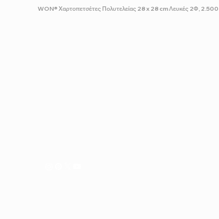
WON® Χαρτοπετσέτες Πολυτελείας 28 x 28 cm Λευκές 2Φ, 2.500 
ΣΧΕΤΙΚΑ ΜΕ ΕΜΑΣ
Δημιουργούμε και μεταφέρουμε συνεχώς τις ιδέες μας σ
Ακολουθάμε μια αυστηρή διαδικασία παραγωγής και δι
επίπεδο ποιοτικού ελέγχου για να διασφαλίσουμε ότι το
φιλοσοφία μας, θα περάσουν σε εσάς και τις ανάγκες τη