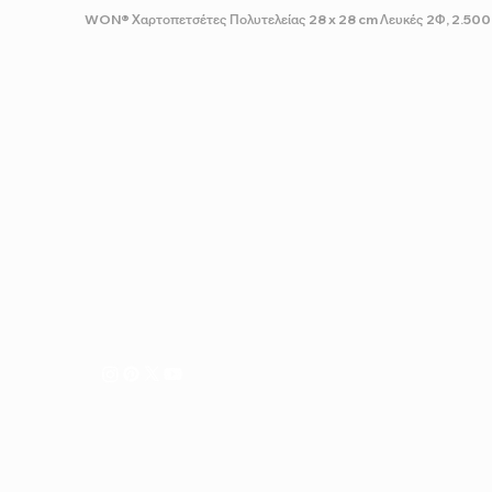
WON® Χαρτοπετσέτες Πολυτελείας 28 x 28 cm Λευκές 2Φ, 2.500 
ΣΧΕΤΙΚΑ ΜΕ ΕΜΑΣ
Δημιουργούμε και μεταφέρουμε συνεχώς τις ιδέες μας σ
Ακολουθάμε μια αυστηρή διαδικασία παραγωγής και δι
επίπεδο ποιοτικού ελέγχου για να διασφαλίσουμε ότι το
φιλοσοφία μας, θα περάσουν σε εσάς και τις ανάγκες τη